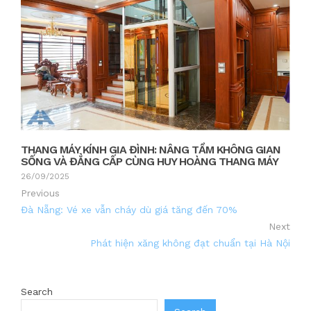
THANG MÁY KÍNH GIA ĐÌNH: NÂNG TẦM KHÔNG GIAN
SỐNG VÀ ĐẲNG CẤP CÙNG HUY HOÀNG THANG MÁY
26/09/2025
Previous
Đà Nẵng: Vé xe vẫn cháy dù giá tăng đến 70%
Next
Phát hiện xăng không đạt chuẩn tại Hà Nội
Search