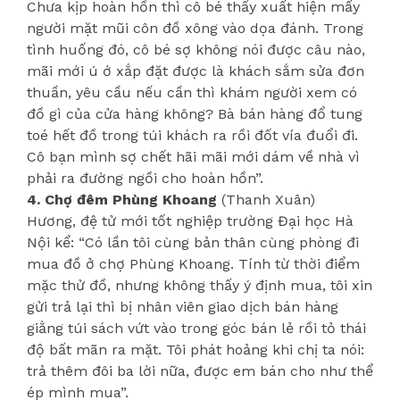
Chưa kịp hoàn hồn thì cô bé thấy xuất hiện mấy
người mặt mũi côn đồ xông vào dọa đánh. Trong
tình huống đó, cô bé sợ không nói được câu nào,
mãi mới ú ớ xắp đặt được là khách sắm sửa đơn
thuần, yêu cầu nếu cần thì khám người xem có
đồ gì của cửa hàng không? Bà bán hàng đổ tung
toé hết đồ trong túi khách ra rồi đốt vía đuổi đi.
Cô bạn mình sợ chết hãi mãi mới dám về nhà vì
phải ra đường ngồi cho hoàn hồn”.
4. Chợ đêm Phùng Khoang
(Thanh Xuân)
Hương, đệ tử mới tốt nghiệp trường Đại học Hà
Nội kể: “Có lần tôi cùng bản thân cùng phòng đi
mua đồ ở chợ Phùng Khoang. Tính từ thời điểm
mặc thử đồ, nhưng không thấy ý định mua, tôi xin
gửi trả lại thì bị nhân viên giao dịch bán hàng
giằng túi sách vứt vào trong góc bán lẻ rồi tỏ thái
độ bất mãn ra mặt. Tôi phát hoảng khi chị ta nói:
trả thêm đôi ba lời nữa, được em bán cho như thể
ép mình mua”.