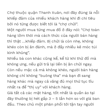
Chợ thuộc quận Thanh Xuân, nơi đây đúng là nỗi
khiếp đảm của nhiều khách hàng khi đi chi tiêu
bởi nó từng được biết tới là “chợ chửi”.
Một người mua từng mua đồ ở đây nói: “Chợ toàn
hàng lởm thôi mà cách thức của người bán hàng
thì thật …khiếp đảm. Bị chửi là còn nhẹ, không
khéo còn bị ăn đánh, mà ở đấy nhiều kẻ móc túi
kinh khủng”.
Nhiều bà con khác cũng kể, kể từ khi thử đồ mà
không ưng, nếu gửi trả lại liền bị ăn chửi ngay.
Còn nếu mặc cả mà không khéo, người bán hàng
không chỉ không “buông tha” mà bạn đi sang
hàng khác mà ngay cả văng đủ mọi thứ tục tĩu
nhất ra để “thị uy” với khách hàng.
Giá tất cả các mặt hàng, tốt nhất là quần áo tại
đây thường bị hét gấp 3 – 5 lần hơn so với giá ban
đầu. Theo chủ một phân phối tới tận tay người