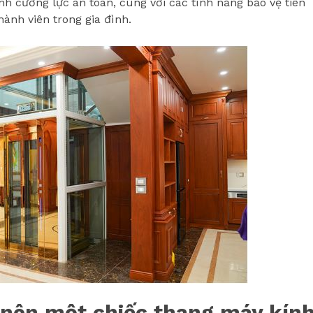
nh cường lực an toàn, cùng với các tính năng bảo vệ tiên
ành viên trong gia đình.
o nên một chiếc thang máy kín