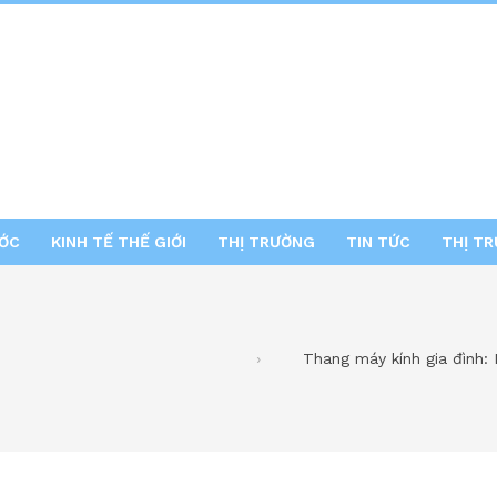
ƯỚC
KINH TẾ THẾ GIỚI
THỊ TRƯỜNG
TIN TỨC
THỊ T
Thang máy kính gia đình: