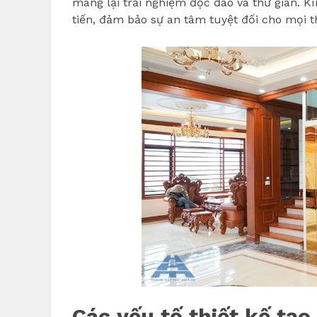
mang lại trải nghiệm độc đáo và thư giãn. Kí
tiến, đảm bảo sự an tâm tuyệt đối cho mọi th
Các yếu tố thiết kế tạ