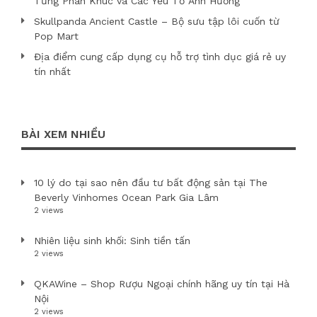
Từng Phân Khúc và Các Yếu Tố Ảnh Hưởng
Skullpanda Ancient Castle – Bộ sưu tập lôi cuốn từ
Pop Mart
Địa điểm cung cấp dụng cụ hỗ trợ tình dục giá rẻ uy
tín nhất
BÀI XEM NHIỀU
10 lý do tại sao nên đầu tư bất động sản tại The
Beverly Vinhomes Ocean Park Gia Lâm
2 views
Nhiên liệu sinh khối: Sinh tiền tấn
2 views
QKAWine – Shop Rượu Ngoại chính hãng uy tín tại Hà
Nội
2 views