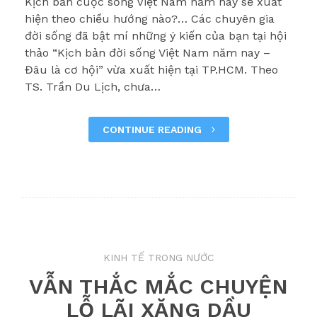
Kịch bản cuộc sống Việt Nam năm nay sẽ xuất
hiện theo chiều hướng nào?… Các chuyên gia
đời sống đã bật mí những ý kiến của bạn tại hội
thảo “Kịch bản đời sống Việt Nam năm nay –
Đâu là cơ hội” vừa xuất hiện tại TP.HCM. Theo
TS. Trần Du Lịch, chưa…
CONTINUE READING
KINH TẾ TRONG NƯỚC
VẪN THẮC MẮC CHUYỆN
LỖ LÃI XĂNG DẦU