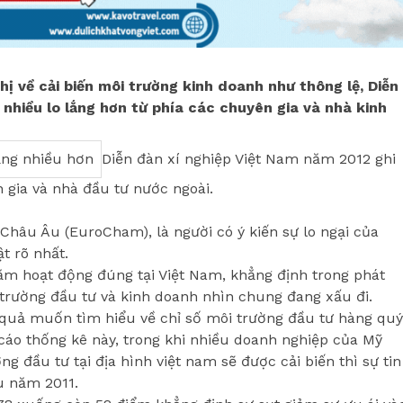
ị về cải biến môi trường kinh doanh như thông lệ, Diễn
hiều lo lắng hơn từ phía các chuyên gia và nhà kinh
Diễn đàn xí nghiệp Việt Nam năm 2012 ghi
 gia và nhà đầu tư nước ngoài.
âu Âu (EuroCham), là người có ý kiến sự lo ngại của
t rõ nhất.
m hoạt động đúng tại Việt Nam, khẳng định trong phát
trường đầu tư và kinh doanh nhìn chung đang xấu đi.
 quả muốn tìm hiểu về chỉ số môi trường đầu tư hàng quý
cáo thống kê này, trong khi nhiều doanh nghiệp của Mỹ
g đầu tư tại địa hình việt nam sẽ được cải biến thì sự tin
u năm 2011.