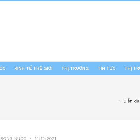
ƯỚC
KINH TẾ THẾ GIỚI
THỊ TRƯỜNG
TIN TỨC
THỊ T
Diễn đà
TRONG NƯỚC
14/12/2021