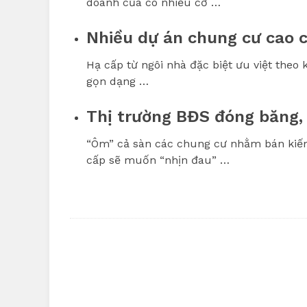
doanh của có nhiều cơ …
Nhiều dự án chung cư cao c
Hạ cấp từ ngôi nhà đặc biệt ưu việt theo 
gọn dạng …
Thị trường BĐS đóng băng,
“Ôm” cả sàn các chung cư nhằm bán kiếm
cấp sẽ muốn “nhịn đau” …