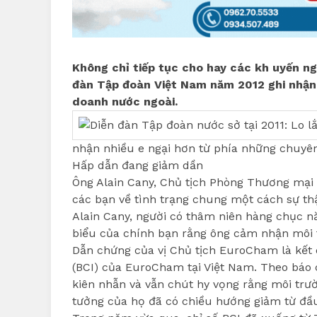
Không chỉ tiếp tục cho hay các kh uyến ngh
đàn Tập đoàn Việt Nam năm 2012 ghi nhận n
doanh nước ngoài.
nhận nhiều e ngại hơn từ phía những chuyên
Hấp dẫn đang giảm dần
Ông Alain Cany, Chủ tịch Phòng Thương mại Ch
các bạn về tình trạng chung một cách sự thậ
Alain Cany, người có thâm niên hàng chục nă
biểu của chính bạn rằng ông cảm nhận môi 
Dẫn chứng của vị Chủ tịch EuroCham là kết
(BCI) của EuroCham tại Việt Nam. Theo báo 
kiên nhẫn và vẫn chút hy vọng rằng môi trườn
tưởng của họ đã có chiều hướng giảm từ đầ