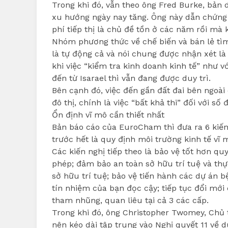
Trong khi đó, vẫn theo ông Fred Burke, bản 
xu hướng ngày nay tăng. Ông này dẫn chứng 
phí tiếp thị là chủ đề tồn ở các năm rồi mà 
Nhóm phương thức về chế biến và bán lẻ tì
là tự động cả và nói chung được nhận xét l
khi việc “kiểm tra kinh doanh kinh tế” như
đến từ Isarael thì vẫn đang được duy trì.
Bên cạnh đó, việc đến gần đất đai bên ngoài
đô thị, chính là việc “bất khả thi” đối với 
Ổn định vĩ mô cần thiết nhất
Bản báo cáo của EuroCham thì đưa ra 6 kiến
trước hết là quy định môi trường kinh tế vĩ 
Các kiến nghị tiếp theo là bảo vệ tốt hơn qu
phép; đảm bảo an toàn sở hữu trí tuệ và th
sở hữu trí tuệ; bảo vệ tiến hành các dự án 
tín nhiệm của bạn đọc cậy; tiếp tục đổi mới
tham nhũng, quan liêu tại cả 3 các cấp.
Trong khi đó, ông Christopher Twomey, Chủ
nên kéo dài tâp trung vào Nghị quyết 11 về d