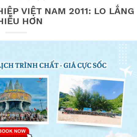
IỆP VIỆT NAM 2011: LO LẮNG
HIỀU HƠN