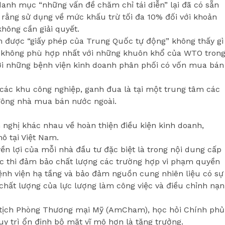
danh mục “những vấn đề chăm chỉ tái diễn” lại đã có sẵn
rằng sử dụng về mức khấu trừ tối đa 10% đối với khoản
không cần giải quyết.
m được “giấy phép của Trung Quốc tự động” không thấy gì
à không phù hợp nhất với những khuôn khổ của WTO tron
 với những bệnh viện kinh doanh phân phối có vốn mua bán
 các khu công nghiệp, ganh đua là tại một trung tâm các
số đông nhà mua bán nước ngoài.
 nghị khác nhau về hoàn thiện điều kiện kinh doanh,
mô tại Việt Nam.
yền lợi của mỗi nhà đầu tư đặc biệt là trong nội dung cấp
ực thi đảm bảo chất lượng các trường hợp vi phạm quyền
bệnh viện hạ tầng và bảo đảm nguồn cung nhiên liệu có sự
 chất lượng của lực lượng làm công việc và điều chỉnh nạn
 tịch Phòng Thương mại Mỹ (AmCham), học hỏi Chính phủ
uy trì ổn định bộ mặt vĩ mô hơn là tăng trưởng.