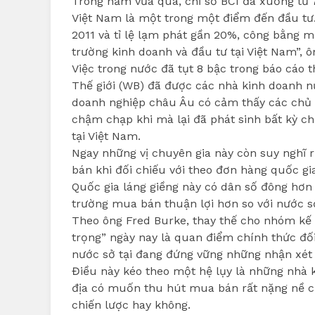
Trong năm vừa qua, chỉ số BCI đã xuống từ 
Việt Nam là một trong một điểm đến đầu tư
2011 và tỉ lệ lạm phát gần 20%, công bằng 
trường kinh doanh và đầu tư tại Việt Nam”, ô
Việc trong nước đã tụt 8 bậc trong báo cáo
Thế giới (WB) đã được các nhà kinh doanh n
doanh nghiệp châu Âu có cảm thấy các chủ 
chậm chạp khi mà lại đã phát sinh bất kỳ c
tại Việt Nam.
Ngay những vị chuyên gia này còn suy nghĩ 
bán khi đối chiếu với theo đơn hàng quốc gi
Quốc gia láng giềng này có dân số đông hơn
trường mua bán thuận lợi hơn so với nước sở
Theo ông Fred Burke, thay thế cho nhóm kế
trọng” ngày nay là quan điểm chính thức đối
nước sở tại đang đứng vững những nhận xét 
Điều này kéo theo một hệ lụy là những nhà k
địa có muốn thu hút mua bán rất nặng nề c
chiến lược hay không.