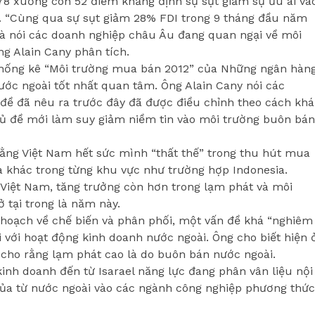
78 xuống còn 52 điểm khẳng định sự sụt giảm sự ưu ái và
. “Cùng qua sự sụt giảm 28% FDI trong 9 tháng đầu năm
mà nói các doanh nghiệp châu Âu đang quan ngại về môi
ng Alain Cany phân tích.
 thống kê “Môi trường mua bán 2012” của Những ngân hàn
ước ngoài tốt nhất quan tâm. Ông Alain Cany nói các
đề đã nêu ra trước đây đã được điều chỉnh theo cách khá
hủ đề mới làm suy giảm niềm tin vào môi trường buôn bán
rằng Việt Nam hết sức mình “thất thế” trong thu hút mua
a khác trong từng khu vực như trường hợp Indonesia.
 Việt Nam, tăng trưởng còn hơn trong lạm phát và môi
 tại trong là năm này.
 hoạch về chế biến và phân phối, một vấn đề khá “nghiêm
 với hoạt động kinh doanh nước ngoài. Ông cho biết hiện 
cho rằng lạm phát cao là do buôn bán nước ngoài.
inh doanh đến từ Isarael năng lực đang phân vân liệu nội
ủa từ nước ngoài vào các ngành công nghiệp phương thức