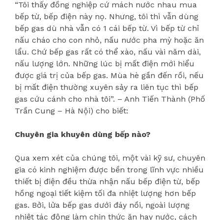
“Tôi thấy đồng nghiệp cứ mách nước nhau mua
bếp từ, bếp điện này nọ. Nhưng, tôi thì vẫn dùng
bếp gas dù nhà vẫn có 1 cái bếp từ. Vì bếp từ chỉ
nấu cháo cho con nhỏ, nấu nước pha mỳ hoặc ăn
lẩu. Chứ bếp gas rất có thể xào, nấu vài năm dài,
nấu lượng lớn. Những lúc bị mất điện mới hiểu
được giá trị của bếp gas. Mùa hè gần đến rồi, nếu
bị mất điện thường xuyên sảy ra liên tục thì bếp
gas cứu cánh cho nhà tôi”. – Anh Tiến Thành (Phố
Trần Cung – Hà Nội) cho biết:
Chuyên gia khuyên dùng bếp nào?
Qua xem xét của chúng tôi, một vài kỹ sư, chuyên
gia có kinh nghiệm được bền trong lĩnh vực nhiều
thiết bị điện đều thừa nhận nấu bếp điện từ, bếp
hồng ngoại tiết kiệm tối đa nhiệt lượng hơn bếp
gas. Bởi, lửa bếp gas dưới đáy nồi, ngoài lượng
nhiệt tác động làm chin thức ăn hay nước, cách