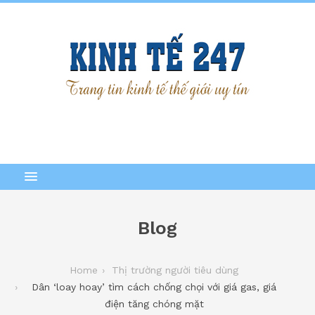
Blog
Home
Thị trường người tiêu dùng
Dân ‘loay hoay’ tìm cách chống chọi với giá gas, giá
điện tăng chóng mặt