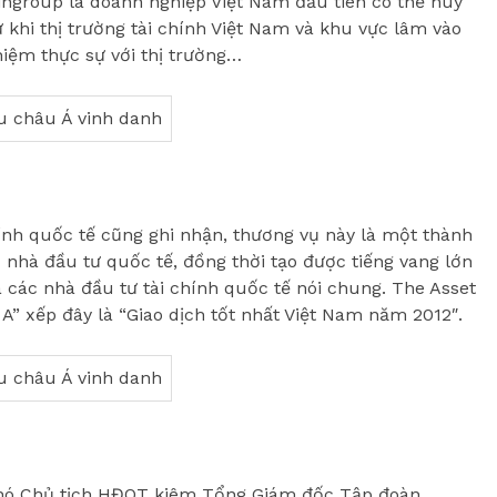
 Vingroup là doanh nghiệp Việt Nam đầu tiên có thể huy
 khi thị trường tài chính Việt Nam và khu vực lâm vào
iệm thực sự với thị trường…
ính quốc tế cũng ghi nhận, thương vụ này là một thành
c nhà đầu tư quốc tế, đồng thời tạo được tiếng vang lớn
và các nhà đầu tư tài chính quốc tế nói chung. The Asset
 A” xếp đây là “Giao dịch tốt nhất Việt Nam năm 2012″.
 Phó Chủ tịch HĐQT kiêm Tổng Giám đốc Tập đoàn