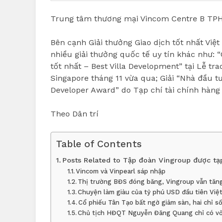
Trung tâm thương mại Vincom Centre B TP
Bên cạnh Giải thưởng Giao dịch tốt nhất Vi
nhiều giải thưởng quốc tế uy tín khác như: “
tốt nhất – Best Villa Development” tại Lễ tr
Singapore tháng 11 vừa qua; Giải “Nhà đầu tư
Developer Award” do Tạp chí tài chính hàn
Theo Dân trí
Table of Contents
Posts Related to Tập đoàn Vingroup được tạ
Vincom và Vinpearl sáp nhập
Thị trường BĐS đóng băng, Vingroup vẫn tă
Chuyện làm giàu của tỷ phú USD đầu tiên Việ
Cổ phiếu Tân Tạo bất ngờ giảm sàn, hai chỉ s
Chủ tịch HĐQT Nguyễn Đăng Quang chỉ có vỏ