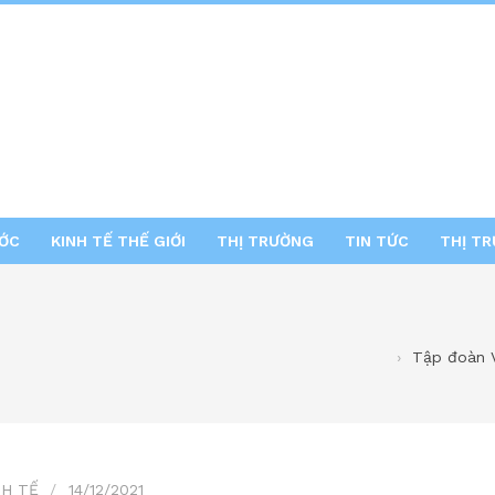
ƯỚC
KINH TẾ THẾ GIỚI
THỊ TRƯỜNG
TIN TỨC
THỊ T
Tập đoàn V
NH TẾ
14/12/2021