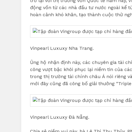
trở lại với thị trường vốn Quốc tế năm nay,
động vốn từ các nhà đầu tư nước ngoài kể từ
hoàn cảnh khó khăn, tạo thành cuộc thử ngh
Vinpearl Luxuxy Nha Trang.
Ủng hộ nhận định này, các chuyên gia tài ch
công vượt bậc khôi phục lại niềm tin của cá
trong thị trường tài chính châu Á nói riêng 
mới đây cũng đã công bố giải thưởng “Triple
Vinpearl Luxuxy Đà Nẵng.
Chia sẻ niềm vui này, bà Lê Thị Thu Thủy,