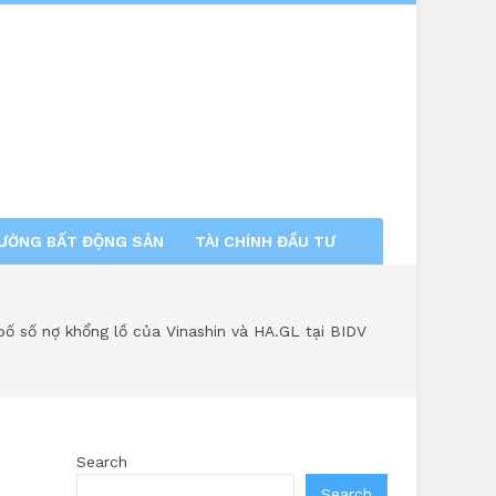
RƯỜNG BẤT ĐỘNG SẢN
TÀI CHÍNH ĐẦU TƯ
ố số nợ khổng lồ của Vinashin và HA.GL tại BIDV
Search
Search