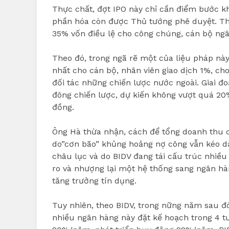
Thực chất, đợt IPO này chỉ cần điểm bước kh
phần hóa còn được Thủ tướng phê duyệt. The
35% vốn điều lệ cho công chúng, cán bộ ngân
Theo đó, trong ngã rẽ một của liệu pháp này
nhất cho cán bộ, nhân viên giao dịch 1%, c
đối tác những chiến lược nước ngoài. Giai đ
đông chiến lược, dự kiến không vượt quá 20%
đồng.
Ông Hà thừa nhận, cách để tổng doanh thu c
do”cơn bão” khủng hoảng nợ công vẫn kéo d
châu lục và do BIDV đang tái cấu trúc nhiề
ro và nhượng lại một hệ thống sang ngân hàn
tăng trưởng tín dụng.
Tuy nhiên, theo BIDV, trong nững năm sau đó
nhiều ngân hàng này đặt kế hoạch trong 4 tươ