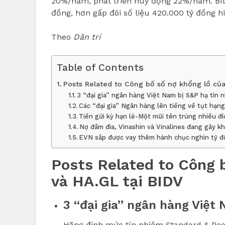
20%/năm, phát triển huy động 22%/năm. BID
đồng, hơn gấp đôi số liệu 420.000 tỷ đồng hi
Theo
Dân trí
Table of Contents
Posts Related to Công bố số nợ khổng lồ của
3 “đại gia” ngân hàng Việt Nam bị S&P hạ tín 
Các “đại gia” Ngân hàng lên tiếng về tụt hạng
Tiền gửi kỳ hạn lẻ-Một mũi tên trúng nhiều đí
Nợ đầm đìa, Vinashin và Vinalines đang gây 
EVN sắp được vay thêm hành chục nghìn tỷ 
Posts Related to Công 
và HA.GL tại BIDV
3 “đại gia” ngân hàng Việt
Hãng định mức tín nhiệm Standard & Poor