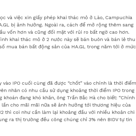
c và việc xin giấy phép khai thác mỏ ở Lào, Campuchia
A.GL bị ảnh hưởng. Ngoài ra, cách để mở rộng thêm sang
ầu vốn hơn và cũng đối mặt với rủi ro bất ngờ cao hơn.
nh khai thác mỏ ở 2 nước này sẽ bán buôn và bán lẻ thu
 số mua bán bất động sản của HA.GL trong năm tới ở mức
tay vào IPO cuối cùng đã được “chốt” vào chính là thời điể
uyên nhân có nhu cầu sử dụng khoảng thời điểm IPO trong
g khoán đang khó khăn, ông Trần Bắc Hà cho biết: “Chính
t lần cho mãi mãi nữa sẽ ảnh hưởng tới thương hiệu của
12 thì coi như cần làm lại khoảng đầu với nhiều khoản chi
tung ra thị trường đều công chúng chỉ 3% nên BIDV tự tin