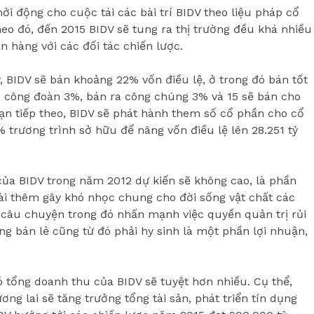
ởi động cho cuộc tái các bài trí BIDV theo liệu pháp cổ
o đó, đến 2015 BIDV sẽ tung ra thị trường đều khá nhiều
 hàng với các đối tác chiến lược.
, BIDV sẽ bán khoảng 22% vốn điều lệ, ở trong đó bán tốt
ho công đoàn 3%, bán ra công chúng 3% và 15 sẽ bán cho
oạn tiếp theo, BIDV sẽ phát hành them số cổ phần cho cổ
 trương trình sở hữu để nâng vốn điều lệ lên 28.251 tỷ
ủa BIDV trong năm 2012 dự kiến sẽ không cao, là phần
ài thêm gây khó nhọc chung cho đời sống vật chất các
u câu chuyện trong đó nhấn mạnh việc quyền quản trị rủi
g bán lẻ cũng từ đó phải hy sinh là một phần lợi nhuận,
 tổng doanh thu của BIDV sẽ tuyệt hơn nhiều. Cụ thể,
ng lai sẽ tăng trưởng tổng tài sản, phát triển tín dụng