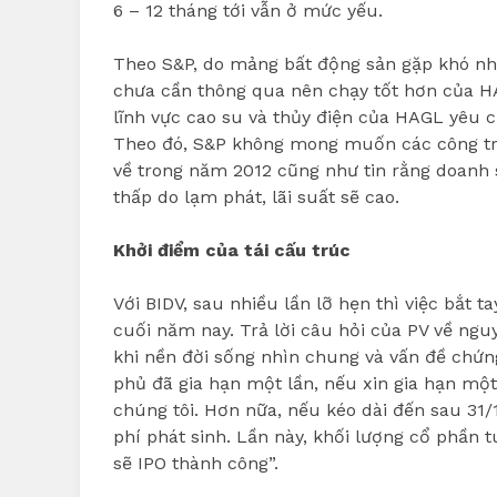
6 – 12 tháng tới vẫn ở mức yếu.
Theo S&P, do mảng bất động sản gặp khó nhọ
chưa cần thông qua nên chạy tốt hơn của H
lĩnh vực cao su và thủy điện của HAGL yêu c
Theo đó, S&P không mong muốn các công trì
về trong năm 2012 cũng như tin rằng doanh
thấp do lạm phát, lãi suất sẽ cao.
Khởi điểm của tái cấu trúc
Với BIDV, sau nhiều lần lỡ hẹn thì việc bắt 
cuối năm nay. Trả lời câu hỏi của PV về ng
khi nền đời sống nhìn chung và vấn đề chứn
phủ đã gia hạn một lần, nếu xin gia hạn mộ
chúng tôi. Hơn nữa, nếu kéo dài đến sau 31/
phí phát sinh. Lần này, khối lượng cổ phần 
sẽ IPO thành công”.