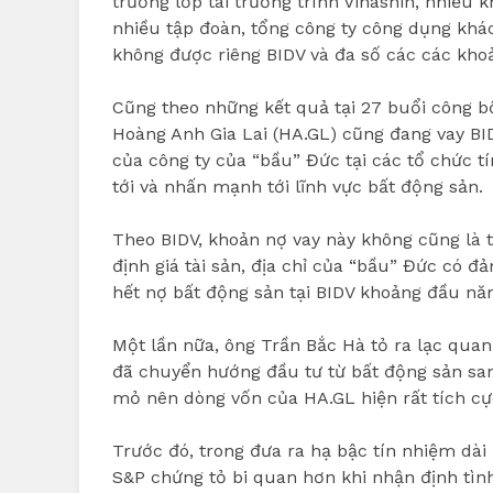
trường lớp tái trương trình Vinashin, nhiều
nhiều tập đoàn, tổng công ty công dụng khác
không được riêng BIDV và đa số các các khoả
Cũng theo những kết quả tại 27 buổi công bố
Hoàng Anh Gia Lai (HA.GL) cũng đang vay BI
của công ty của “bầu” Đức tại các tổ chức tí
tới và nhấn mạnh tới lĩnh vực bất động sản.
Theo BIDV, khoản nợ vay này không cũng là t
định giá tài sản, địa chỉ của “bầu” Đức có đ
hết nợ bất động sản tại BIDV khoảng đầu nă
Một lần nữa, ông Trần Bắc Hà tỏ ra lạc quan 
đã chuyển hướng đầu tư từ bất động sản sang
mỏ nên dòng vốn của HA.GL hiện rất tích cự
Trước đó, trong đưa ra hạ bậc tín nhiệm dài
S&P chứng tỏ bi quan hơn khi nhận định tìn