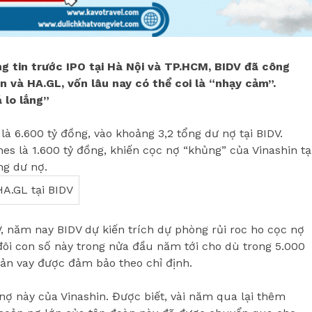
g tin trước IPO tại Hà Nội và TP.HCM, BIDV đã công
n và HA.GL, vốn lâu nay có thể coi là “nhạy cảm”.
 lo lắng”
 là 6.600 tỷ đồng, vào khoảng 3,2 tổng dư nợ tại BIDV.
es là 1.600 tỷ đồng, khiến cọc nợ “khủng” của Vinashin tạ
ng dư nợ.
 năm nay BIDV dự kiến trích dự phòng rủi roc ho cọc nợ
 đôi con số này trong nửa đầu năm tới cho dù trong 5.000
oản vay được đảm bảo theo chỉ định.
nợ này của Vinashin. Được biết, vài năm qua lại thêm