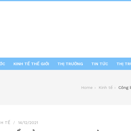
ƯỚC
KINH TẾ THẾ GIỚI
THỊ TRƯỜNG
TIN TỨC
THỊ T
Home
Kinh tế
Công b
NH TẾ
14/12/2021