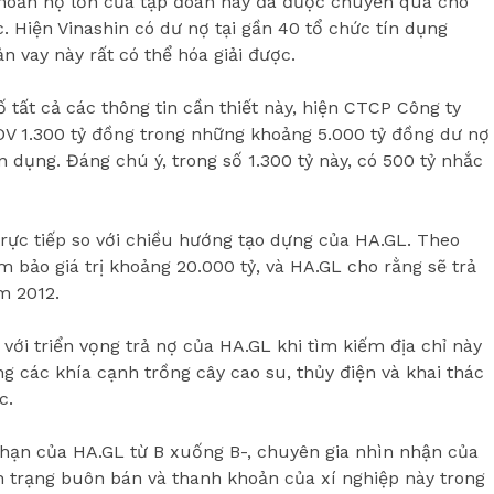
 khoản nợ lớn của tập đoàn này đã được chuyển qua cho
. Hiện Vinashin có dư nợ tại gần 40 tổ chức tín dụng
n vay này rất có thể hóa giải được.
 tất cả các thông tin cần thiết này, hiện CTCP Công ty
DV 1.300 tỷ đồng trong những khoảng 5.000 tỷ đồng dư nợ
n dụng. Đáng chú ý, trong số 1.300 tỷ này, có 500 tỷ nhắc
rực tiếp so với chiều hướng tạo dựng của HA.GL. Theo
ảm bảo giá trị khoảng 20.000 tỷ, và HA.GL cho rằng sẽ trả
m 2012.
với triển vọng trả nợ của HA.GL khi tìm kiếm địa chỉ này
 các khía cạnh trồng cây cao su, thủy điện và khai thác
c.
 hạn của HA.GL từ B xuống B-, chuyên gia nhìn nhận của
h trạng buôn bán và thanh khoản của xí nghiệp này trong