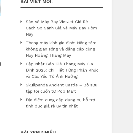
BÀI VIẾT MỚI:
Săn Vé Máy Bay VietJet Giá Rẻ –
Cách So Sánh Giá Vé Máy Bay Hôm
Nay
Thang máy kính gia đình: Nâng tầm
không gian sống và đẳng cấp cùng
Huy Hoàng Thang Máy
i
Cập Nhật Báo Giá Thang Máy Gia
Đình 2025: Chi Tiết Từng Phân Khúc
và Các Yếu Tố Ảnh Hưởng
Skullpanda Ancient Castle – Bộ sưu
tập lôi cuốn từ Pop Mart
Địa điểm cung cấp dụng cụ hỗ trợ
tình dục giá rẻ uy tín nhất
BÀI XEM NHIỀU