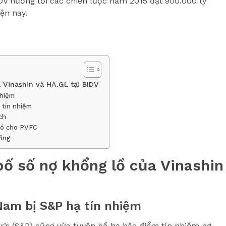
V hướng tới các chiến lược năm 2015 đạt 900.000 tỷ
ện nay.
 Vinashin và HA.GL tại BIDV
nhiệm
 tín nhiệm
ch
khó cho PVFC
đồng
bố số nợ khổng lồ của Vinashin
 Nam bị S&P hạ tín nhiệm
’s (S&P) cũng vừa tuyên bố hạ bậc điểm tín nhiệm nợ