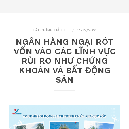
TÀI CHÍNH ĐẦU TƯ
14/12/2021
NGÂN HÀNG NGẠI RÓT
VỐN VÀO CÁC LĨNH VỰC
RỦI RO NHƯ CHỨNG
KHOÁN VÀ BẤT ĐỘNG
SẢN