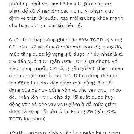
phù hợp nhất với các kế hoạch giám sát lạm
phát; để xử lý nghiêm các TCTD vi phạm quy
định về trần lãi suất… tạo môi trường khỏe mạnh
cho hoạt động mua bán tiền tệ.
Cuộc thu thập cũng ghi nhận 89% TCTD kỳ vọng
CPI năm tới sẽ tăng ở mức một con số; trong đó,
mức tăng được kỳ vọng giữ được nhiều nhất là từ
5% đến dưới 10% (gần 70% TCTD lựa chọn). Với
việc mong muốn CPI tăng gần gũi với thiên nhiên
ở mức một con số, các TCTD tin tưởng điều đó
tạo động lực cho việc giảm mặt bằng lãi suất
đang của cả huy động vốn và cho vay VND. Theo
đó, phần lớn TCTD chờ đợi lãi suất được huy
động vốn và cho vay VND giảm ở đó mức giảm
được kỳ vọng rất lớn là lại không 2% (gần 70%
TCTD lựa chọn).
Tỷ giá USD/VND bình quân liên ngân hàng trong