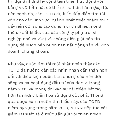
tín dụng nhưng hy vọng tiến triển huy động vốn
bằng VND tốt nhất có thể nhiều hơn hẳn ngoại tệ.
Bên cạnh đó, các TCTD dự kiến tiếp diễn tìm tới
vốn cho các lĩnh vực, ngành nhất thiết nhằm thúc
đẩy nền đời sống tạo dựng (nông nghiệp, nông
thôn; xuất khẩu; của các công ty phụ trợ; xí
nghiệp nhỏ và vừa) và chống điện giật cấp tín
dụng để buôn bán buôn bán bất động sản và kinh
doanh chứng khoán.
Như vậy, cuộc tìm tòi mới nhất nhận thấy các
TCTD đã hướng dẫn các nhìn nhận cẩn thận hơn
đối với điều kiện buôn bán chung của nền đời
sống và cả hoạt động đầu tư của đơn vị trong
năm 2013 và mong đợi vào sự cải thiện bắt tay
hơn là những biến hóa sử dụng đột phá. Thông
qua cuộc ham muốn tìm hiểu này, các TCTD
niềm hy vọng trong năm 2013, NHNN tiếp tục cắt
giảm lãi suất sẽ ở mức gần gũi với thiên nhiên