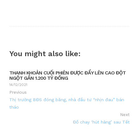
You might also like:
THANH KHOẢN CUỐI PHIÊN ĐƯỢC ĐẨY LÊN CAO ĐỘT
NGỘT GẦN 1.200 TỶ ĐỒNG
14/12/2021
Previous
Thị trường BĐS đóng băng, nhà đầu tư “nhịn đau” bán
tháo
Next
Đồ chay ‘hút hàng’ sau Tết