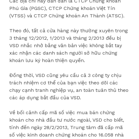
Các địa chỉ này dần dần là CTCP Chứng khoán
Phú Gia (PGSC), CTCP Chứng khoán Việt Tín
(VTSS) và CTCP Chứng khoán An Thành (ATSC).
Theo đó, tất cả cửa hàng này thường xuyên trong
3 tháng 12/2012, 1/2013 và tháng 2/2013 đều bị
VSD nhắc nhở bằng văn bản việc không bắt tay
xác nhận các danh sách người sở hữu chứng
khoán lưu ký hoàn thiện quyền.
Đồng thời, VSD cũng yêu cầu cả 3 công ty chịu
trách nhiệm cơ thể của bạn việc theo dõi các
chạy cạnh tranh nghiệp vụ, an toàn tuân thủ theo
các áp dụng bắt đầu của VSD.
Về bối cảnh cấp mã số việc mua bán chứng
khoán cho nhà đầu tư nước ngoài, VSD cho biết,
tính đến ngày 28/2/2013, Trung tâm đã cấp mã
số việc kinh doanh chứng khoán cho 16.058 nhà