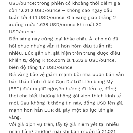
USD/ounce; trong phiên có khoảng thời điểm giá
còn 1.621,2 USD/ounce – không cao ngày đầu
tuần tới 44,1 USD/ounce. Giá vàng giao tháng 2
xuống mức 1.638 USD/ounce khi mất 30
USD/ounce.
Đến sáng nay cùng loại khác châu Á, cho dù đã
hồi phục nhưng vẫn ít hơn hôm đầu tuần rất
nhiều. Lúc gần 9h, giá hiện trên trang được điều
khiển tự động Kitco.com là 1.632,6 USD/ounce,
biên độ tăng 1,7 USD/ounce.
Giá vàng bảo vệ giảm mạnh bởi nhà buôn bán vẫn
bán tháo tính từ khi Cục Dự trữ Liên bang Mỹ
(FED) đưa ra giữ nguyên hướng đi tiền tệ, đồng
thời cho biết thường không gói kích thích kinh tế
mới. Sau không ít thông tin này, đồng USD lên giá
mạnh hơn hẳn EUR đã gây một áp lực lên giá
vàng.
Với giá dịch vụ trên, lấy tỷ giá niêm yết tại nhiều
ngân hàng thương mại khi bạn muốn là 21.021